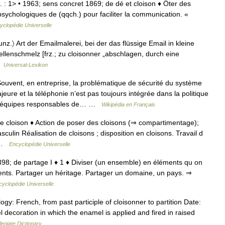
. : 1> • 1963; sens concret 1869; de dé et cloison ♦ Ôter des
psychologiques de (qqch.) pour faciliter la communication. «
yclopédie Universelle
unz.〉 Art der Emailmalerei, bei der das flüssige Email in kleine
llenschmelz [frz.; zu cloisonner „abschlagen, durch eine
 …
Universal-Lexikon
uvent, en entreprise, la problématique de sécurité du système
ure et la téléphonie n’est pas toujours intégrée dans la politique
Les équipes responsables de… …
Wikipédia en Français
de cloison ♦ Action de poser des cloisons (⇒ compartimentage);
lin Réalisation de cloisons ; disposition en cloisons. Travail d
s …
Encyclopédie Universelle
 1398; de partage I ♦ 1 ♦ Diviser (un ensemble) en éléments qu on
rents. Partager un héritage. Partager un domaine, un pays. ⇒
cyclopédie Universelle
gy: French, from past participle of cloisonner to partition Date:
el decoration in which the enamel is applied and fired in raised
egiate Dictionary