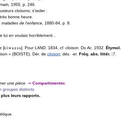
main
,
1955
,
p
.
246
.
lusieurs
cloisons
;
s
'
isoler
:
très
bonne
heure
.
s
maladies
de
l
'
enfance
,
1880
-
84
,
p
.
8
.
Je
lui
en
voulais
horriblement
...
e
[
].
Pour
LAND
.
1834
,
cf
.
cloison
.
Ds
Ac
.
1932
.
Étymol
.
ison
» (
BOISTE
).
Dér
.
de
cloison
;
dés
.
-
er
.
Fréq
.
abs
.
littér
.
:
7
.
ner
une
pièce
.
⇒
Compartimenter
.
n
groupes
distincts
.
plus
leurs
rapports
.
étique
.