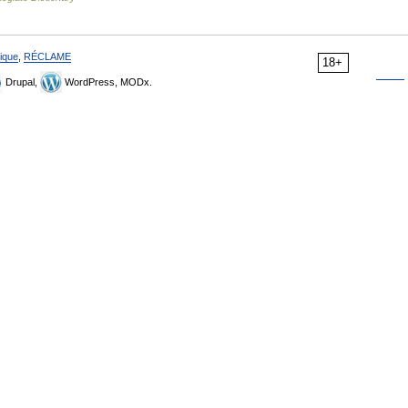
ique
,
RÉCLAME
18+
Drupal,
WordPress, MODx.