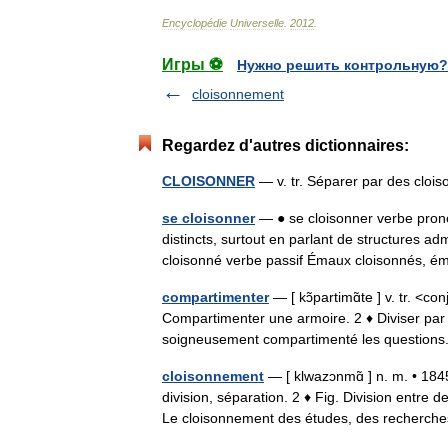
Encyclopédie
Universelle
.
2012
.
Игры ⚽
Нужно решить контрольную?
cloisonnement
Regardez d'autres dictionnaires:
CLOISONNER
— v. tr. Séparer par des clo
se cloisonner
— ● se cloisonner verbe prono
distincts, surtout en parlant de structures ad
cloisonné verbe passif Émaux cloisonnés
compartimenter
— [ kɔ̃partimɑ̃te ] v. tr. <c
Compartimenter une armoire. 2 ♦ Diviser par 
soigneusement compartimenté les questi
cloisonnement
— [ klwazɔnmɑ̃ ] n. m. • 184
division, séparation. 2 ♦ Fig. Division entre
Le cloisonnement des études, des recher