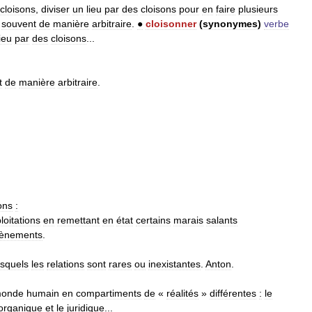
cloisons
,
diviser
un
lieu
par
des
cloisons
pour
en
faire
plusieurs
souvent
de
manière
arbitraire
.
●
cloisonner
(
synonymes
)
verbe
lieu
par
des
cloisons
...
t
de
manière
arbitraire
.
ons
:
loitations
en
remettant
en
état
certains
marais
salants
tènements
.
esquels
les
relations
sont
rares
ou
inexistantes
.
Anton
.
onde
humain
en
compartiments
de
«
réalités
»
différentes
:
le
organique
et
le
juridique
...