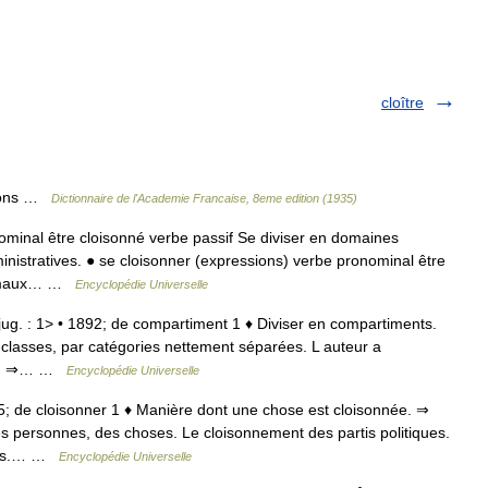
cloître
isons …
Dictionnaire de l'Academie Francaise, 8eme edition (1935)
minal être cloisonné verbe passif Se diviser en domaines
ministratives. ● se cloisonner (expressions) verbe pronominal être
, émaux… …
Encyclopédie Universelle
onjug. : 1> • 1892; de compartiment 1 ♦ Diviser en compartiments.
classes, par catégories nettement séparées. L auteur a
ons. ⇒… …
Encyclopédie Universelle
5; de cloisonner 1 ♦ Manière dont une chose est cloisonnée. ⇒
 des personnes, des choses. Le cloisonnement des partis politiques.
ches.… …
Encyclopédie Universelle