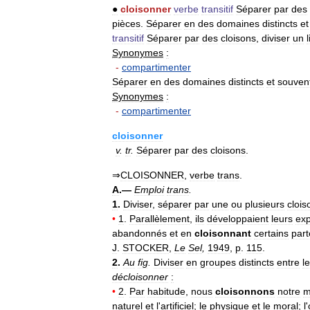
●
cloisonner
verbe
transitif
Séparer
par
des
pièces
.
Séparer
en
des
domaines
distincts
et
transitif
Séparer
par
des
cloisons
,
diviser
un
Synonymes
:
-
compartimenter
Séparer
en
des
domaines
distincts
et
souven
Synonymes
:
-
compartimenter
cloisonner
v
.
tr
.
Séparer
par
des
cloisons
.
⇒
CLOISONNER
,
verbe
trans
.
A
.—
Emploi
trans
.
1
.
Diviser
,
séparer
par
une
ou
plusieurs
clois
•
1
.
Parallèlement
,
ils
développaient
leurs
exp
abandonnés
et
en
cloisonnant
certains
par
J
.
STOCKER
,
Le
Sel
,
1949
,
p
.
115
.
2
.
Au
fig
.
Diviser
en
groupes
distincts
entre
l
décloisonner
:
•
2
.
Par
habitude
,
nous
cloisonnons
notre
m
naturel
et
l
'
artificiel
;
le
physique
et
le
moral
;
l
'