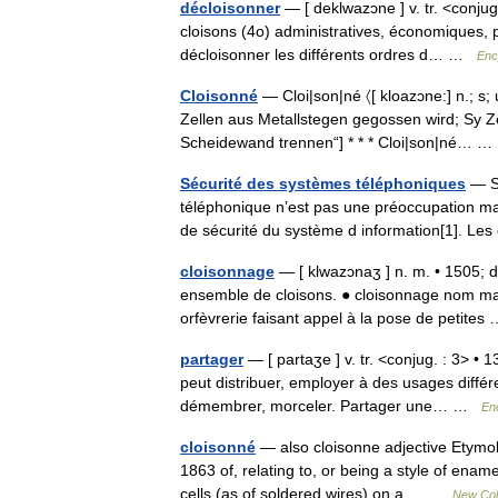
décloisonner
— [ deklwazɔne ] v. tr. <conjug
cloisons (4o) administratives, économiques, 
décloisonner les différents ordres d… …
Enc
Cloisonné
— Cloi|son|né 〈[ kloazɔne:] n.; s; 
Zellen aus Metallstegen gegossen wird; Sy Ze
Scheidewand trennen“] * * * Cloi|son|né…
Sécurité des systèmes téléphoniques
— So
téléphonique n’est pas une préoccupation maje
de sécurité du système d information[1]. 
cloisonnage
— [ klwazɔnaʒ ] n. m. • 1505; 
ensemble de cloisons. ● cloisonnage nom mascu
orfèvrerie faisant appel à la pose de petite
partager
— [ partaʒe ] v. tr. <conjug. : 3> •
peut distribuer, employer à des usages diffé
démembrer, morceler. Partager une… …
En
cloisonné
— also cloisonne adjective Etymolo
1863 of, relating to, or being a style of enam
cells (as of soldered wires) on a… …
New Coll