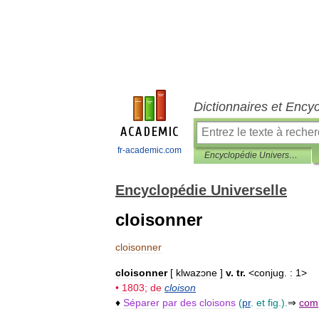
Dictionnaires et Ency
fr-academic.com
Encyclopédie Universelle
Encyclopédie Universelle
cloisonner
cloisonner
cloisonner
[
klwazɔne
]
v
.
tr
.
<
conjug
.
:
1
>
•
1803
;
de
cloison
♦
Séparer
par
des
cloisons
(
pr
.
et
fig
.).
⇒
com