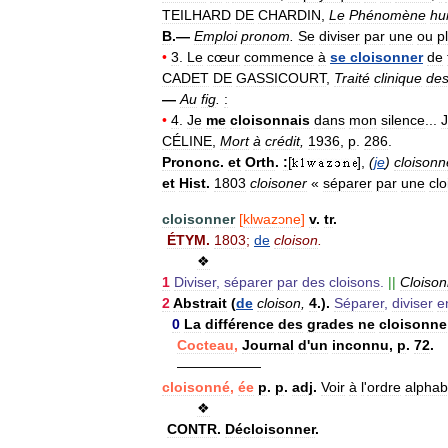
TEILHARD
DE
CHARDIN
,
Le
Phénomène
hu
B
.—
Emploi
pronom
.
Se
diviser
par
une
ou
p
•
3
.
Le
cœur
commence
à
se
cloisonner
de
CADET
DE
GASSICOURT
,
Traité
clinique
de
—
Au
fig
.
:
•
4
.
Je
me
cloisonnais
dans
mon
silence
...
CÉLINE
,
Mort
à
crédit
,
1936
,
p
.
286
.
Prononc
.
et
Orth
.
:
[
],
(
je
)
cloisonn
et
Hist
.
1803
cloisoner
«
séparer
par
une
clo
cloisonner
[
klwazɔne
]
v
.
tr
.
ÉTYM
.
1803
;
de
cloison
.
❖
1
Diviser
,
séparer
par
des
cloisons
.
||
Cloison
2
Abstrait
(
de
cloison
,
4
.).
Séparer
,
diviser
e
0
La
différence
des
grades
ne
cloisonne
Cocteau
,
Journal
d
'
un
inconnu
,
p
.
72
.
——————
cloisonné
,
ée
p
.
p
.
adj
.
Voir
à
l
'
ordre
alphab
❖
CONTR
.
Décloisonner
.